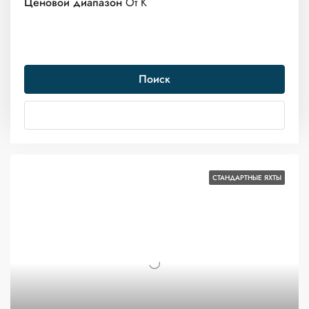
Ценовой диапазон
От
К
Главная
Аренда Гулета
Стандартная гулета
Поиск
Стандартная гулета
Больше вариантов
Сортировать по:
7 Яхты
СТАНДАРТНЫЕ ЯХТЫ