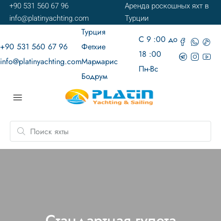
+90 531 560 67 96
Аренда роскошных яхт в
info@platinyachting.com
Турции
Турция
С 9 :00 до
+90 531 560 67 96
Фетхие
18 :00
info@platinyachting.com
Мармарис
Пн-Вс
Бодрум
Стандартная гулета