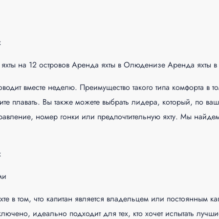
х
яхты на 12 островов Аренда яхты в Олюденизе Аренда яхты в 
водит вместе неделю. Преимущество такого типа комфорта в то
тите плавать. Вы также можете выбрать лидера, который, по 
равление, номер гонки или предпочтительную яхту. Мы найде
х
ми
хте в том, что капитан является владельцем или постоянным ка
ключено, идеально подходит для тех, кто хочет испытать лучш