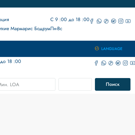
рция
С 9 :00 до 18 :00
тхие Мармарис Бодрум
Пн-Вс
LANGUAGE
 до 18 :00
Передовой
Поиск