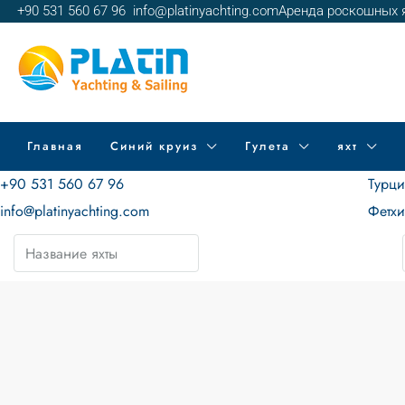
+90 531 560 67 96
info@platinyachting.com
Аренда роскошных я
Главная
Синий круиз
Гулета
яхт
+90 531 560 67 96
Турц
info@platinyachting.com
Фетх