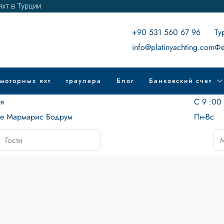
хт в Турции
+90 531 560 67 96
Ту
info@platinyachting.com
Фе
моторных яхт
траулера
Блог
Банковский счет
ия
С 9 :00
ие Мармарис Бодрум
Пн-Вс