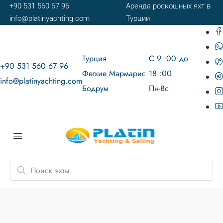
+90 531 560 67 96
Аренда роскошных яхт в
info@platinyachting.com
Турции
Турция
С 9 :00 до
+90 531 560 67 96
Фетхие Мармарис
18 :00
info@platinyachting.com
Бодрум
Пн-Вс