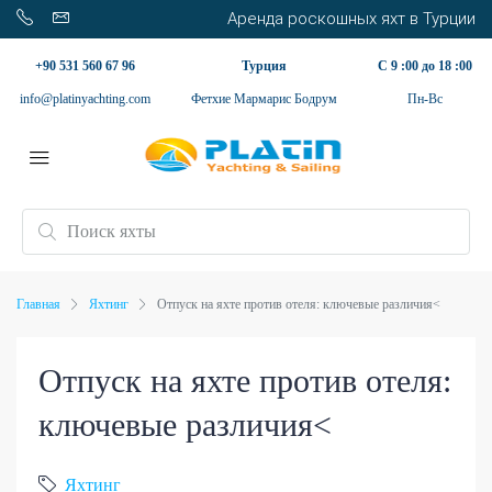
Аренда роскошных яхт в Турции
+90 531 560 67 96
Турция
С 9 :00 до 18 :00
info@platinyachting.com
Фетхие Мармарис Бодрум
Пн-Вс
Главная
Яхтинг
Отпуск на яхте против отеля: ключевые различия<
Отпуск на яхте против отеля:
ключевые различия<
Яхтинг