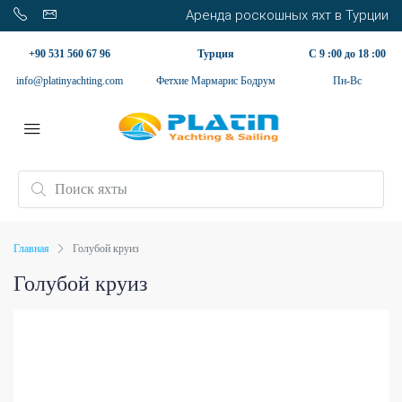
Аренда роскошных яхт в Турции
+90 531 560 67 96
Турция
С 9 :00 до 18 :00
info@platinyachting.com
Фетхие Мармарис Бодрум
Пн-Вс
Главная
Голубой круиз
Голубой круиз