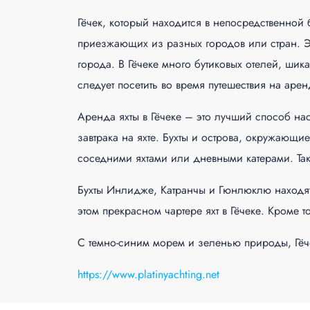
Гёчек, который находится в непосредственной
приезжающих из разных городов или стран. Это
города. В Гёчеке много бутиковых отелей, ши
следует посетить во время путешествия на арен
Аренда яхты в Гёчеке – это лучший способ на
завтрака на яхте. Бухты и острова, окружающи
соседними яхтами или дневными катерами. Та
Бухты Инлидже, Катранчы и Гюнлюклю находят
этом прекрасном чартере яхт в Гёчеке. Кроме т
С темно-синим морем и зеленью природы, Гёчек
https://www.platinyachting.net