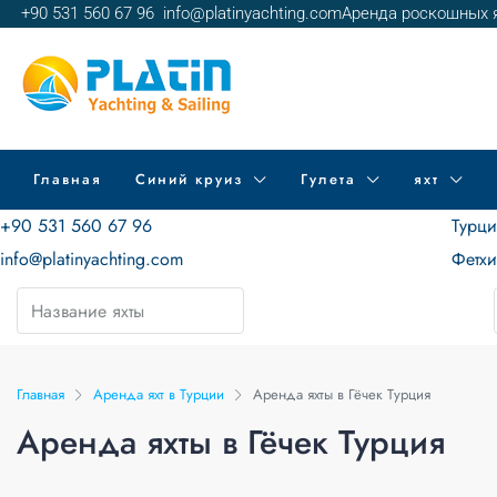
+90 531 560 67 96
info@platinyachting.com
Аренда роскошных я
Главная
Синий круиз
Гулета
яхт
+90 531 560 67 96
Турц
info@platinyachting.com
Фетх
Главная
Аренда яхт в Турции
Аренда яхты в Гёчек Турция
Аренда яхты в Гёчек Турция