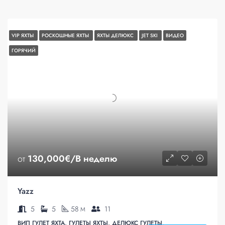
VIP ЯХТЫ
РОСКОШНЫЕ ЯХТЫ
ЯХТЫ ДЕЛЮКС
JET SKI
ВИДЕО
ГОРЯЧИЙ
от
130,000€/В неделю
Yazz
5
5
58
11
M
ВИП ГУЛЕТ ЯХТА, ГУЛЕТЫ ЯХТЫ, ДЕЛЮКС ГУЛЕТЫ,