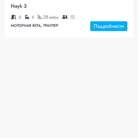
Nayk 3
6
6
28
12
метры
Подробности
МОТОРНАЯ ЯХТА, ТРАУЛЕР