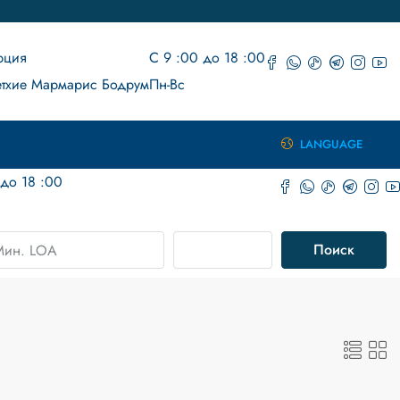
рция
С 9 :00 до 18 :00
тхие Мармарис Бодрум
Пн-Вс
LANGUAGE
 до 18 :00
Передовой
Поиск