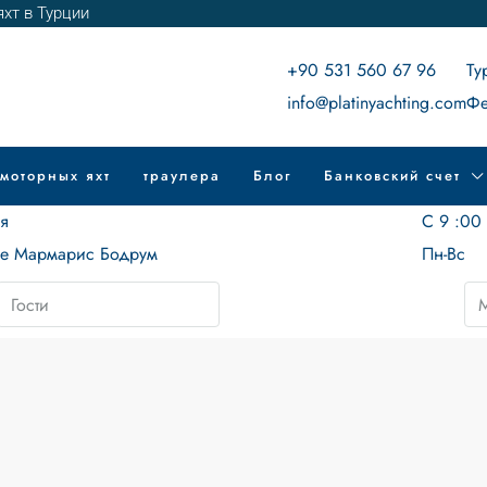
хт в Турции
+90 531 560 67 96
Ту
info@platinyachting.com
Фе
моторных яхт
траулера
Блог
Банковский счет
ия
С 9 :00
ие Мармарис Бодрум
Пн-Вс