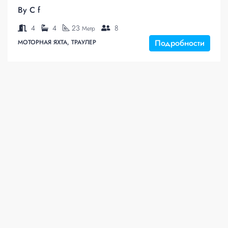
By C f
4
4
23
8
Метр
Подробности
МОТОРНАЯ ЯХТА, ТРАУЛЕР