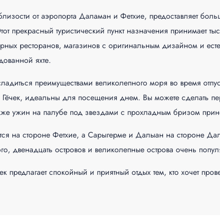
 близости от аэропорта Даламан и Фетхие, предоставляет боль
т прекрасный туристический пункт назначения принимает тысяч
карных ресторанов, магазинов с оригинальным дизайном и есте
дованной яхте.
сладиться преимуществами великолепного моря во время отпу
е Гёчек, идеальны для посещения днем. Вы можете сделать пер
кже ужин на палубе под звездами с прохладным бризом прино
ся на стороне Фетхие, а Сарыгерме и Далыан на стороне Дал
ого, двенадцать островов и великолепные острова очень популя
 предлагает спокойный и приятный отдых тем, кто хочет прове