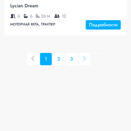
Lycian Dream
6
6
26
12
M.
Подробности
МОТОРНАЯ ЯХТА, ТРАУЛЕР
1
2
3