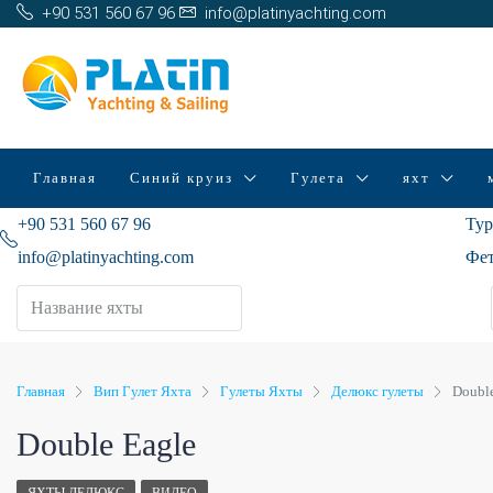
+90 531 560 67 96
info@platinyachting.com
Главная
Синий круиз
Гулета
яхт
+90 531 560 67 96
Тур
info@platinyachting.com
Фет
Главная
Вип Гулет Яхта
Гулеты Яхты
Делюкс гулеты
Double
Double Eagle