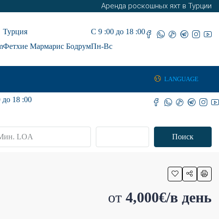
Аренда роскошных яхт в Турции
Турция
С 9 :00 до 18 :00
m
Фетхие Мармарис Бодрум
Пн-Вс
LANGUAGE
 до 18 :00
Передовой
Поиск
от
4,000€/в день