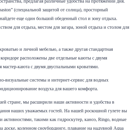
странства, предлагая различные удобства на протяжении дня.
baston” (специальной защитой от солнца), просторный
 найдете еще один большой обеденный стол и зону отдыха.
ством для отдыха, местом для загара, зоной отдыха и столом для
кроватью и личной мебелью, а также другая стандартная
 коридоре расположены две отдельные каюты с двумя
я мастер-каюта с двумя двуспальными кроватями.
ио-визуальные системы и интернет-сервис для водных
ондиционирование воздуха для вашего комфорта.
шей стране, мы расширили наши активности и удобства в
дания наших уважаемых гостей. На нашей роскошной гулете вы
 активностями, такими как гидроскутер, каноэ, Ringo, водные
 на доске, коленном сноубординге, плавание на надувной Aqua