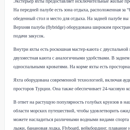
Экстерьер яхты предоставляет исключительные жилые про
На передней палубе есть зона отдыха, расположенная за “
обеденный стол и место для отдыха. На задней палубе вы
Верхняя палуба (flybridge) оборудована широким простран
подачи закусок.
Внутри яхты есть роскошная мастер-каюта с двуспальной 
двухместная каюта с аналогичными удобствами. В заднем
односпальными кроватями. На корме яхты есть просторна
Яхта оборудована современной технологией, включая ауд
просторов Турции. Она также обеспечивает 24-часовую к
В ответ на растущую популярность голубых круизов в на
области морских путешествий, чтобы удовлетворить ожи
можете насладиться различными водными видами спорта и
лыжи, банановая лодка, Flyboard, вейкбординг, плавание