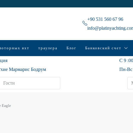
+90 531 560 67 96
info@platinyachting.co
моторных яхт
траулера
Блог
Банковский счет
ция
С 9 :00
хие Мармарис Бодрум
Пн-Вс
 Eagle