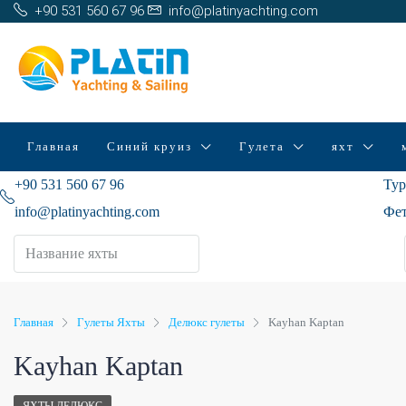
+90 531 560 67 96
info@platinyachting.com
Главная
Синий круиз
Гулета
яхт
+90 531 560 67 96
Тур
info@platinyachting.com
Фет
Главная
Гулеты Яхты
Делюкс гулеты
Kayhan Kaptan
Kayhan Kaptan