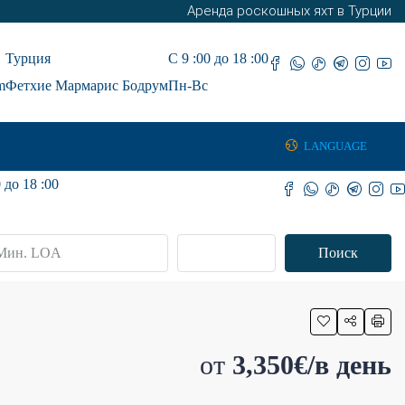
Аренда роскошных яхт в Турции
Турция
С 9 :00 до 18 :00
m
Фетхие Мармарис Бодрум
Пн-Вс
LANGUAGE
 до 18 :00
Передовой
Поиск
от
3,350€/в день