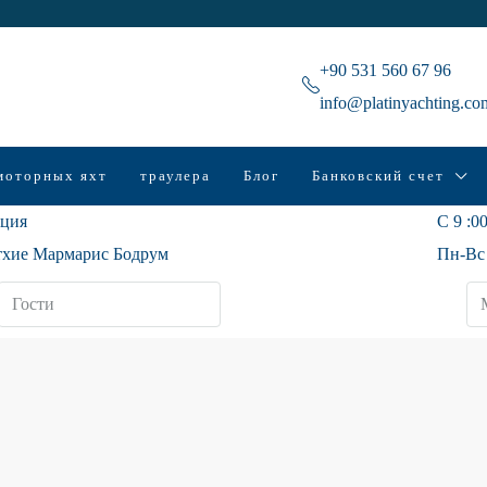
+90 531 560 67 96
info@platinyachting.co
моторных яхт
траулера
Блог
Банковский счет
ция
С 9 :00
хие Мармарис Бодрум
Пн-Вс