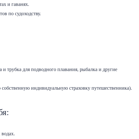
ах и гаванях.
ов по судоходству.
а и трубка для подводного плавания, рыбалка и другие
ю собственную индивидуальную страховку путешественника).
бя:
 водах.