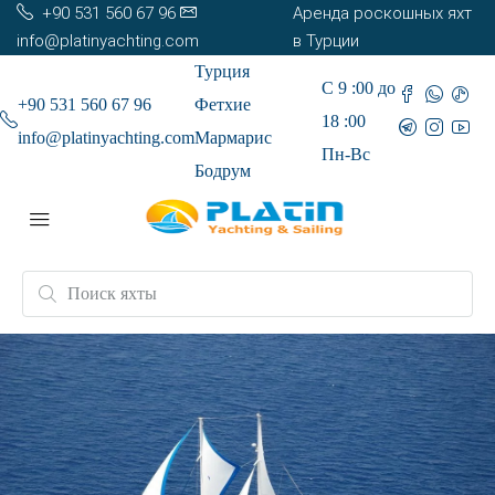
+90 531 560 67 96
Аренда роскошных яхт
info@platinyachting.com
в Турции
Турция
С 9 :00 до
+90 531 560 67 96
Фетхие
18 :00
info@platinyachting.com
Мармарис
Пн-Вс
Бодрум