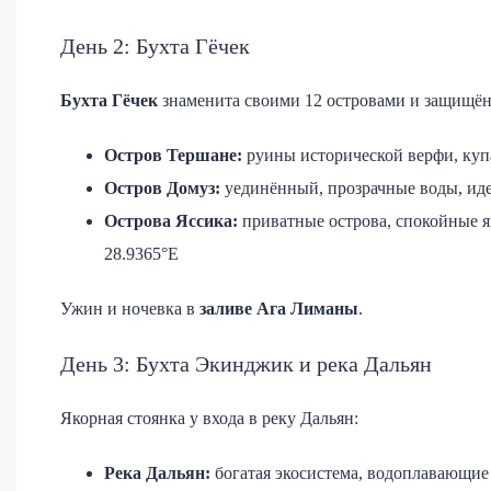
День 2: Бухта Гёчек
Бухта Гёчек
знаменита своими 12 островами и защищё
Остров Тершане:
руины исторической верфи, купа
Остров Домуз:
уединённый, прозрачные воды, иде
Острова Яссика:
приватные острова, спокойные я
28.9365°E
Ужин и ночевка в
заливе Ага Лиманы
.
День 3: Бухта Экинджик и река Дальян
Якорная стоянка у входа в реку Дальян:
Река Дальян:
богатая экосистема, водоплавающие