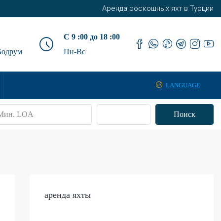
Аренда роскошных яхт в Турции
С 9 :00 до 18 :00
Бодрум
Пн-Вс
LANGUAGE
Передовой
Поиск
аренда яхты