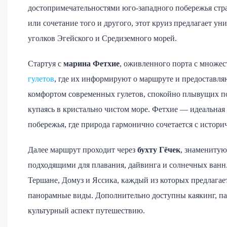
достопримечательностями юго-западного побережья стра
или сочетание того и другого, этот круиз предлагает 
уголков Эгейского и Средиземного морей.
Стартуя с
марина Фетхие
, оживленного порта с множес
гулетов
, где их информируют о маршруте и предоставл
комфортом современных гулетов, спокойно плывущих по
купаясь в кристально чистом море. Фетхие — идеальная
побережья, где природа гармонично сочетается с истор
Далее маршрут проходит через
бухту Гёчек
, знамениту
подходящими для плавания, дайвинга и солнечных ванн.
Тершане, Домуз и Яссика, каждый из которых предлага
панорамные виды. Дополнительно доступны каякинг, пад
культурный аспект путешествию.