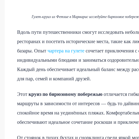
Гулет-круиз из Фетхие в Мармарис исследуйте бирюзовое побереж
Вдоль пути путешественники смогут исследовать небо
ресторанах и посетить исторические места, такие как 
базары. Опыт
чартера на гулете
сочетает приключения с 
индивидуальными блюдами и заниматься оздоровительны
Каждый день обеспечивает идеальный баланс между рас
для пар, семей и компаний друзей.
Этот
круиз по бирюзовому побережью
отличается гибк
маршруты в зависимости от интересов — будь то дайвин
спокойное время на уединённых пляжах. Комфортабель
обеспечивают идеальное сочетание роскоши и приключе
От стоянок в тихих бухтах и снорклинга среди яркой м