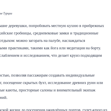
ье Турции
льшие деревушки, попробовать местную кухню в прибрежных
ликийские гробницы, средневековые замки и традиционные
отдыхом: можно загорать на палубе, наслаждаться
ми практиками, такими как йога или медитация на борту.
слаблением и исследованием, что делает круиз подходящим
остью, позволяя пассажирам создавать индивидуальные
г, посещение скрытых бухт, исследование древних руин или
ные каюты, просторные салоны и внимательный экипаж
ний.
орской жизни до посещения оживлённых портов, гулет-круиз из