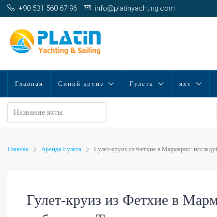
+90 531 560 67 96
info@platinyachting.com
Главная
Синий круиз
Гулета
яхт
Главная
Аренда Гулета
Гулет-круиз из Фетхие в Мармарис: исслед
Гулет-круиз из Фетхие в Марм