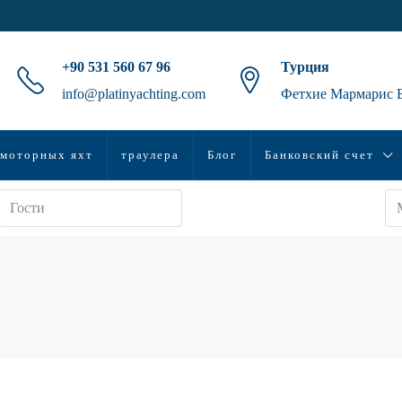
+90 531 560 67 96
Турция
info@platinyachting.com
Фетхие Мармарис 
моторных яхт
траулера
Блог
Банковский счет