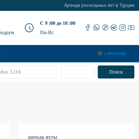
Аренда роскошных яхт в Турции
С 9 :00 до 18 :00
Бодрум
Пн-Вс
LANGUAGE
Передовой
Поиск
аренда яхты