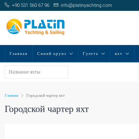
+90 531 560 67 96
info@platinyachting.com
Главная
Синий круиз
Гулета
яхт
Главная
Городской чартер яхт
Городской чартер яхт