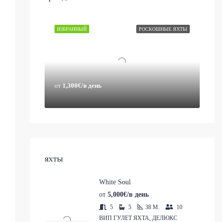
ИЗБРАННЫЙ
РОСКОШНЫЕ ЯХТЫ
от
1,300€/в день
яхты
White Soul
от
5,000€/в день
5
5
38
M.
10
ВИП ГУЛЕТ ЯХТА, ДЕЛЮКС